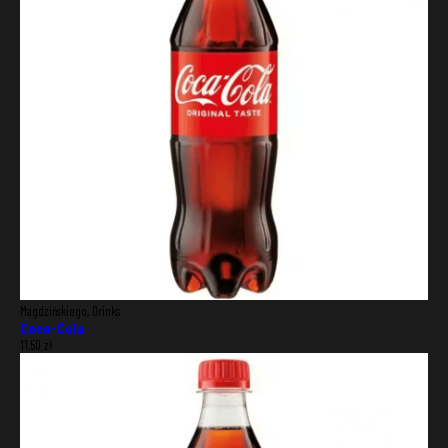
DELIVERY ADDRESS
Punkt
Magdzińskiego, Drinks
Coca-Cola
11,50
zł
Street
House
number