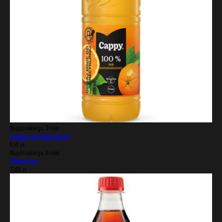
Magdzińskiego, Drinks
Cappy orange juice
9,50
zł
Magdzińskiego, Drinks
Chinotto
11,00
zł