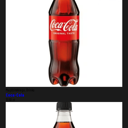
City
Zip code
SAVE
Magdzińskiego, Drinks
Coca-Cola
11,50
zł