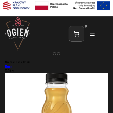
0
Magdzińskiego, Drinks
Burn
12,00
zł