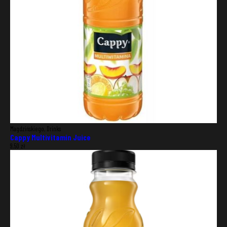
Magdzińskiego, Drinks
Cappy Multivitamin Juice
9,50
zł