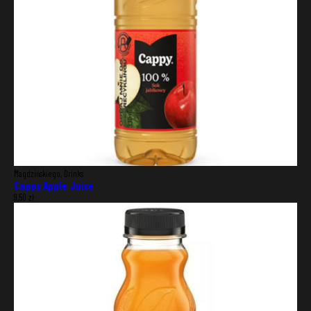
Magdzińskiego, Drinks
Cappy Apple Juice
9,50
zł