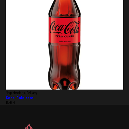
Magdzińskiego, Delivery
Coca-Cola zero
11,50
zł