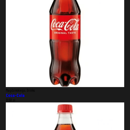
DELIVERY ADDRESS
Punkt
Magdzińskiego, Drinks
Coca-Cola
11,50
zł
Street
House
number