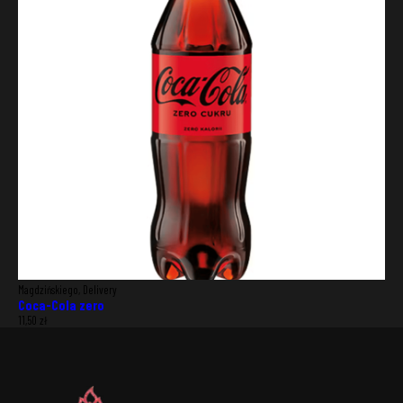
Magdzińskiego, Delivery
Coca-Cola zero
11,50
zł