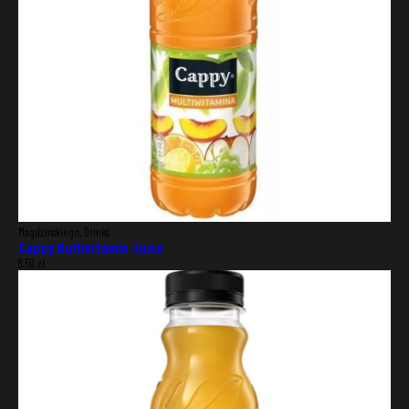
Magdzińskiego, Drinks
Cappy Multivitamin Juice
9,50
zł