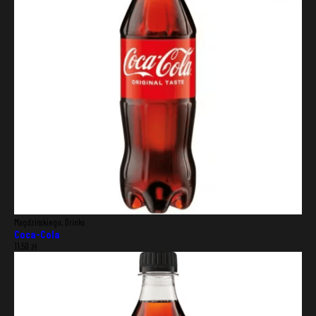
City
Zip code
SAVE
Magdzińskiego, Drinks
Coca-Cola
11,50
zł