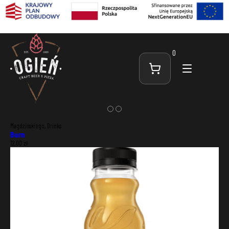
0
Magdzińskiego, Drinks
Burn
12,00
zł