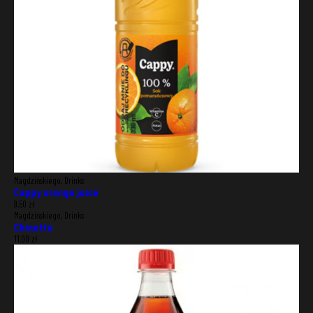
Magdzińskiego, Drinks
Cappy orange juice
9,50
zł
Magdzińskiego, Drinks
Chinotto
11,00
zł