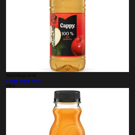
Magdzińskiego, Drinks
Cappy Apple Juice
9,50
zł