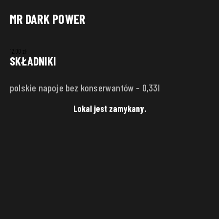
MR DARK POWER
ADRES DOSTAWY
12,00
zł
SKŁADNIKI
Punkt
polskie napoje bez konserwantów – 0,33l
Ulica
Numer domu
Lokal jest zamykany.
Miasto
Kod pocztowy
ZAPISZ