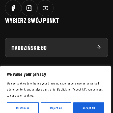
WYBIERZ SWÓJ PUNKT
MAGDZIŃSKIEGO
We value your privacy
We use cookies to enhance your browsing experience, serve personalised
ads or content, and analyse our traffic. By clicking "Accept All", you consent
SNWS
© 2026 WSZELKIE PRAWA ZASTRZEŻONE
to our use of cookies.
MENU
REGULAMIN SERWISU
POLITYKA PRYWATNOŚCI
POLITYKA COOKIES
Customise
Reject All
Accept All