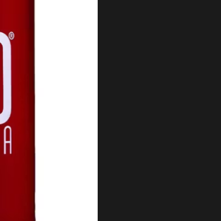
STAWY
Numer domu
Kod pocztowy
ZAPISZ