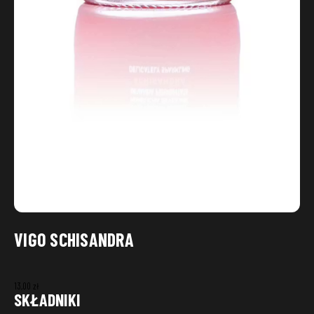
ADRES DOSTAWY
Punkt
Ulica
Numer domu
Miasto
Kod pocztowy
ZAPISZ
VIGO SCHISANDRA
13,00
zł
SKŁADNIKI